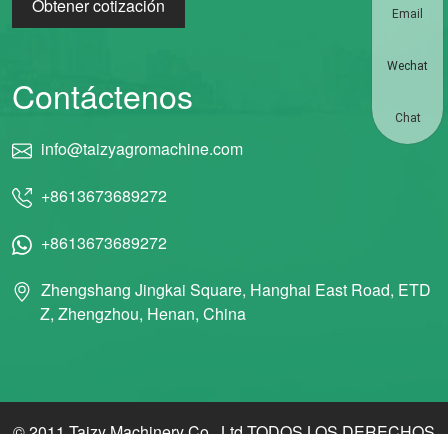
Obtener cotización
Email
Wechat
Contáctenos
Chat
info@taizyagromachine.com
+8613673689272
+8613673689272
Zhengshang Jingkai Square, Hanghai East Road, ETD
Z, Zhengzhou, Henan, China
© 2011 Taizy Machinery Co., Ltd TODOS LOS DERECHOS