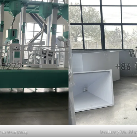
o de arroz paddy
brochure y foto del 