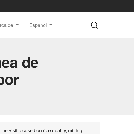
rca de
Español
ínea de
por
he visit focused on rice quality, milling