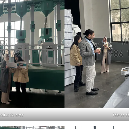
molino de arroz
fábrica d