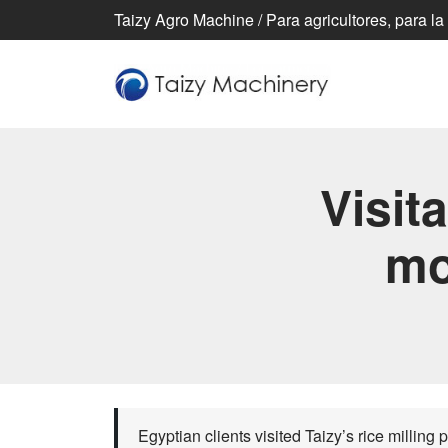
Taizy Agro Machine / Para agricultores, para la
Visita
mo
Egyptian clients visited Taizy’s rice milling 