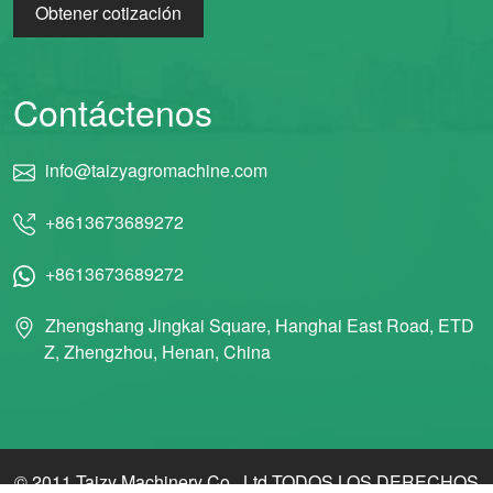
Obtener cotización
Contáctenos
info@taizyagromachine.com
+8613673689272
+8613673689272
Zhengshang Jingkai Square, Hanghai East Road, ETD
Z, Zhengzhou, Henan, China
© 2011 Taizy Machinery Co., Ltd TODOS LOS DERECHOS