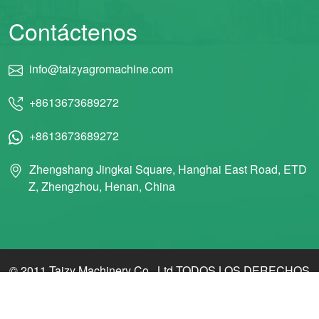
Contáctenos
info@taizyagromachine.com
+8613673689272
+8613673689272
Zhengshang Jingkai Square, Hanghai East Road, ETD
Z, Zhengzhou, Henan, China
© 2011 Taizy Machinery Co., Ltd TODOS LOS DERECHOS
RESERVADOS