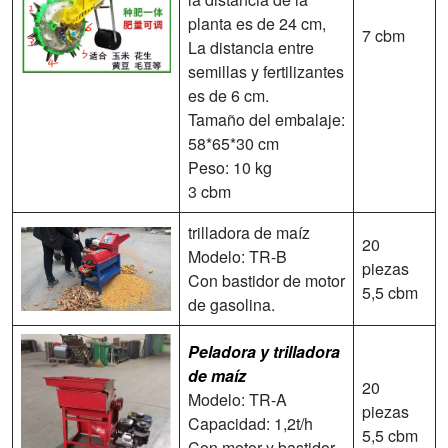
planta es de 24 cm,
7 cbm
La distancia entre
semillas y fertilizantes
es de 6 cm.
Tamaño del embalaje:
58*65*30 cm
Peso: 10 kg
3 cbm
trilladora de maíz
20
Modelo: TR-B
piezas
Con bastidor de motor
5,5 cbm
de gasolina.
Peladora y trilladora
de maíz
20
Modelo: TR-A
piezas
Capacidad: 1,2t/h
5,5 cbm
Con motor y bastidor