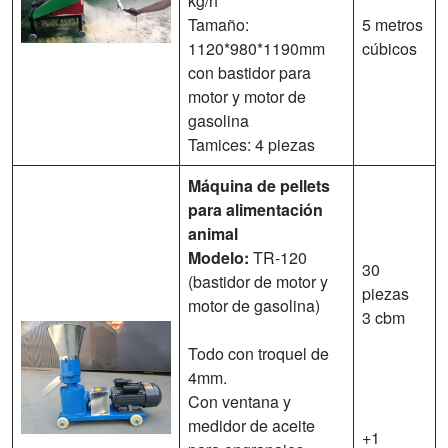
kg/h
Tamaño:
5 metros
1120*980*1190mm
cúbicos
con bastidor para
motor y motor de
gasolina
Tamices: 4 piezas
Máquina de pellets
para alimentación
animal
Modelo:
TR-120
30
(bastidor de motor y
piezas
motor de gasolina)
3 cbm
Todo con troquel de
4mm.
Con ventana y
medidor de aceite
+1