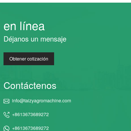
en línea
Déjanos un mensaje
Whatsapp
Obtener cotización
Email
Wechat
Contáctenos
Chat
info@taizyagromachine.com
+8613673689272
+8613673689272