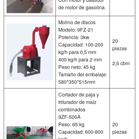
de motor de gasolina.
Molino de discos
Modelo: 9FZ-21
Potencia: 3kw
20
Capacidad: 100-200
piezas
kg/h para 0,5 mm
400 kg/h para 2 mm
2,5 cbm
Peso neto: 45 kg
Tamaño del embalaje:
580*350*515mm
Cortador de paja y
triturador de maíz
combinados
9ZF-500A
Peso: 65 kg
20
Capacidad: 600-800
piezas