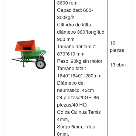
3600 rpm
Capacidad: 600-
800kg/h
Cilindro de trilla:
diámetro 360*longitud
900 mm
10
Tamaño del tamiz:
piezas
870*610 mm
Peso: 90kg sin motor
13 cbm
Tamaño total:
1640*1640*1280mm
Diámetro del
neumático. 45cm
24 piezas/20GP, 66
piezas/40 HQ
Colza Quinua Tamiz
4mm,
Sorgo 6mm, Trigo
8mm,