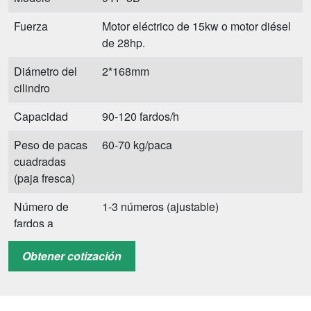
Fuerza
Motor eléctrico de 15kw o motor diésel
de 28hp.
Diámetro del
2*168mm
cilindro
Capacidad
90-120 fardos/h
Peso de pacas
60-70 kg/paca
cuadradas
(paja fresca)
Número de
1-3 números (ajustable)
fardos a
empujar
Obtener cotización
Peso de la
1500 kilos
máquina