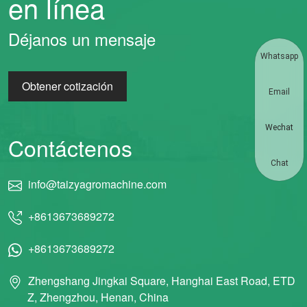
en línea
Déjanos un mensaje
Whatsapp
Obtener cotización
Email
Wechat
Contáctenos
Chat
info@taizyagromachine.com
+8613673689272
+8613673689272
Zhengshang Jingkai Square, Hanghai East Road, ETD
Z, Zhengzhou, Henan, China