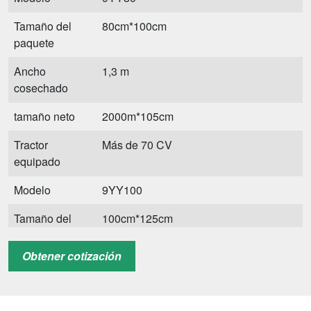
Tamaño del
80cm*100cm
paquete
Ancho
1,3 m
cosechado
tamaño neto
2000m*105cm
Tractor
Más de 70 CV
equipado
Modelo
9YY100
Tamaño del
100cm*125cm
paquete
Obtener cotización
Ancho
1,8 m
cosechado
tamaño neto
3000m*125cm