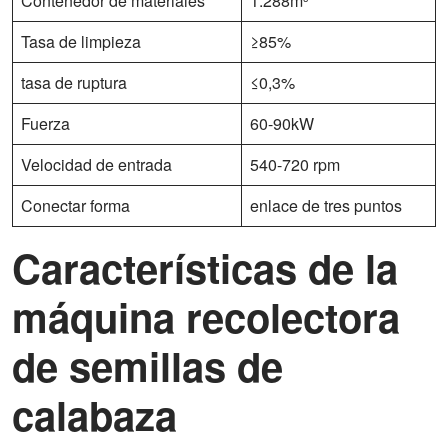
Contenedor de materiales
1.288m³
Tasa de limpieza
≥85%
tasa de ruptura
≤0,3%
Fuerza
60-90kW
Velocidad de entrada
540-720 rpm
Conectar forma
enlace de tres puntos
Características de la
máquina recolectora
de semillas de
calabaza