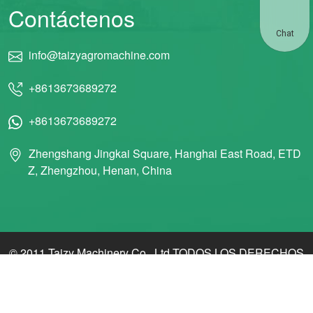
Contáctenos
Chat
info@taizyagromachine.com
+8613673689272
+8613673689272
Zhengshang Jingkai Square, Hanghai East Road, ETD
Z, Zhengzhou, Henan, China
© 2011 Taizy Machinery Co., Ltd TODOS LOS DERECHOS
RESERVADOS