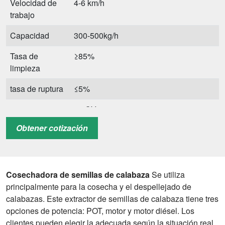
Velocidad de
4-6 km/h
trabajo
Capacidad
300-500kg/h
Tasa de
≥85%
limpieza
tasa de ruptura
≤5%
potencia
30 CV
mínima
Obtener cotización
máximo poder
50 CV
RPM
540
Cosechadora de semillas de calabaza
Se utiliza
Conectar forma
Enlace de tres puntos
principalmente para la cosecha y el despellejado de
calabazas. Este extractor de semillas de calabaza tiene tres
opciones de potencia: POT, motor y motor diésel. Los
clientes pueden elegir la adecuada según la situación real.