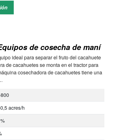
nsado en caliente
ción
Equipos de cosecha de maní
ipo ideal para separar el fruto del cacahuete
ra de cacahuetes se monta en el tractor para
 máquina cosechadora de cacahuetes tiene una
 …
-800
-0,5 acres/h
8%
%