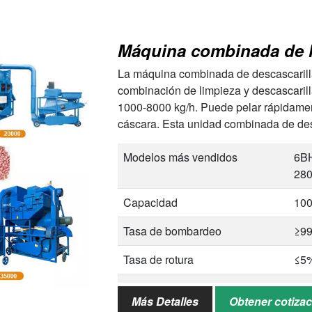
La máquina combinada de descascarill
combinación de limpieza y descascaril
1000-8000 kg/h. Puede pelar rápidamen
cáscara. Esta unidad combinada de des
limpieza y descascarillado …
Modelos más vendidos
6BH
280
Capacidad
100
Tasa de bombardeo
≥9
Tasa de rotura
≤5
Tasa de pérdida
≤0
Más Detalles
Obtener cotiza