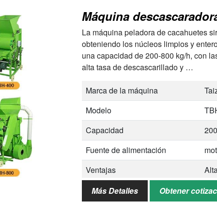
La máquina peladora de cacahuetes sirv
obteniendo los núcleos limpios y enter
una capacidad de 200-800 kg/h, con las
alta tasa de descascarillado y …
Marca de la máquina
Tai
Modelo
TBH
Capacidad
200
Fuente de alimentación
mot
Ventajas
Alt
per
Más Detalles
Obtener cotiza
Servicio
Ser
al 