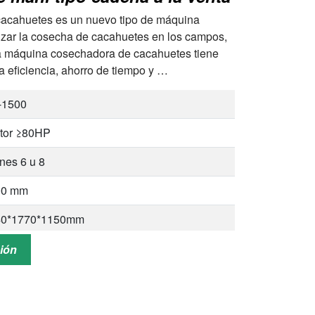
cacahuetes es un nuevo tipo de máquina
izar la cosecha de cacahuetes en los campos,
, la máquina cosechadora de cacahuetes tiene
ta eficiencia, ahorro de tiempo y …
-1500
ctor ≥80HP
ines 6 u 8
00 mm
40*1770*1150mm
 kilos
ción
ahuetes/maní