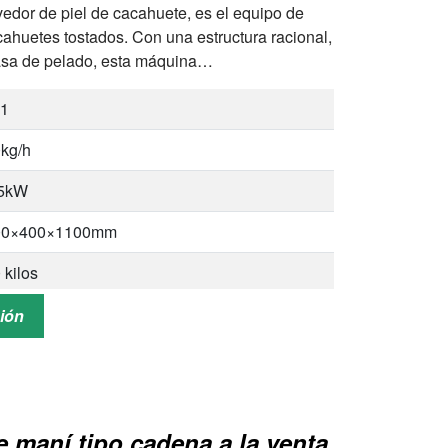
edor de piel de cacahuete, es el equipo de
huetes tostados. Con una estructura racional,
 tasa de pelado, esta máquina…
-1
kg/h
75kW
00×400×1100mm
 kilos
0kg
ción
%
60%
 maní tipo cadena a la venta