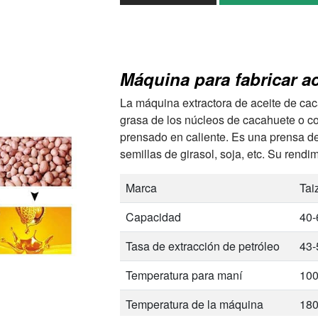
Humedad
10
La máquina extractora de aceite de caca
grasa de los núcleos de cacahuete o co
prensado en caliente. Es una prensa de
semillas de girasol, soja, etc. Su rend
de cacahuete …
Marca
Tai
Capacidad
40-
Tasa de extracción de petróleo
43
Temperatura para maní
10
Temperatura de la máquina
18