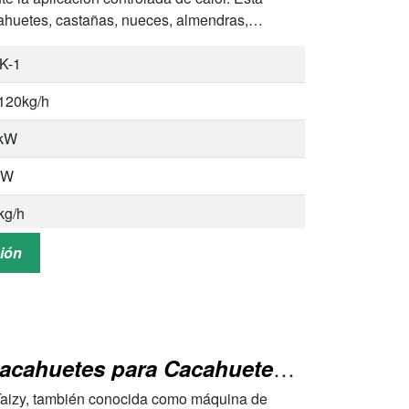
ahuetes, castañas, nueces, almendras,
K-1
120kg/h
1kW
kW
kg/h
00×1200×1700mm
ción
ahuetes, castañas, nueces, almendras,
illas de girasol, habas y otros
Máquina de Pelado de Cacahuetes para Cacahuetes Tostados
aizy, también conocida como máquina de