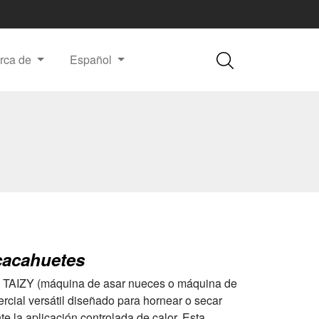
rca de
Español
cacahuetes
 TAIZY (máquina de asar nueces o máquina de
cial versátil diseñado para hornear o secar
te la aplicación controlada de calor. Esta