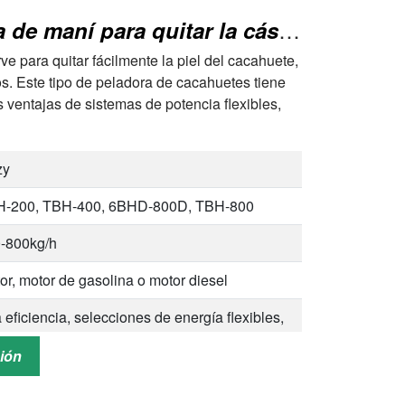
Máquina descascaradora de maní para quitar la cáscara de maní
e para quitar fácilmente la piel del cacahuete,
os. Este tipo de peladora de cacahuetes tiene
 ventajas de sistemas de potencia flexibles,
zy
-200, TBH-400, 6BHD-800D, TBH-800
-800kg/h
or, motor de gasolina o motor diesel
a eficiencia, selecciones de energía flexibles,
sonalización
ción
vicio postventa, orientación en línea, 24 horas
día, 7 días a la semana en línea