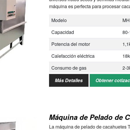
máquina es perfecta para procesar cac
semillas de girasol,…
Modelo
MH
Capacidad
80-
Potencia del motor
1,
Calefacción eléctrica
18
Consumo de gas
2-3
Dimensiones
30
Más Detalles
Obtener cotiza
Nueces aplicables
Cac
sem
La máquina de pelado de cacahuetes T