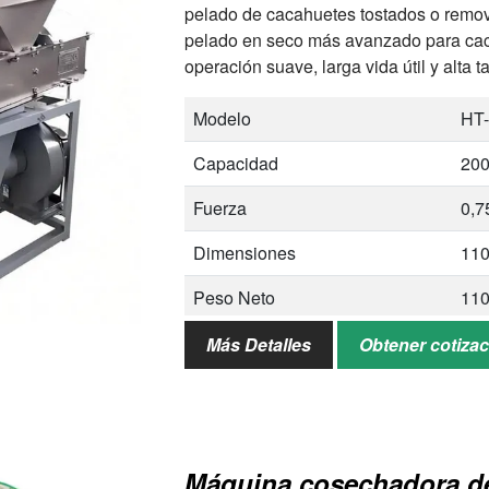
pelado de cacahuetes tostados o remov
pelado en seco más avanzado para caca
operación suave, larga vida útil y alta
Modelo
HT
Capacidad
200
Fuerza
0,
Dimensiones
11
Peso Neto
110
Peso Bruto
13
Más Detalles
Obtener cotiza
Tasa de Pelado
98
Tasa de Mitades
2-
Máquina cosechadora de