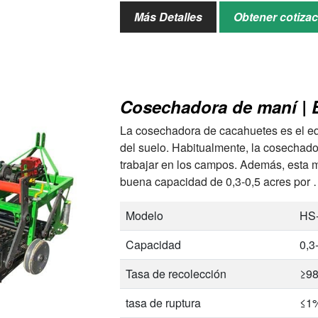
Método de extracción de aceite
pre
Más Detalles
Obtener cotiza
Cosechadora de maní | 
La cosechadora de cacahuetes es el equ
del suelo. Habitualmente, la cosechado
trabajar en los campos. Además, esta
buena capacidad de 0,3-0,5 acres por
Modelo
HS
Capacidad
0,3
Tasa de recolección
≥9
tasa de ruptura
≤1