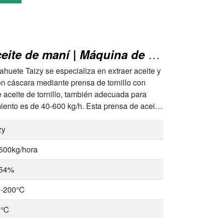
%
Máquina para fabricar aceite de maní | Máquina de prensa de aceite de maní
huete Taizy se especializa en extraer aceite y
n cáscara mediante prensa de tornillo con
 aceite de tornillo, también adecuada para
imiento es de 40-600 kg/h. Esta prensa de aceite
zy
600kg/hora
-54%
0-200℃
0℃