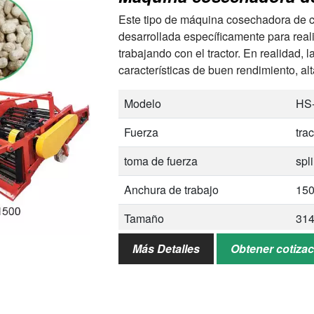
Este tipo de máquina cosechadora de 
desarrollada específicamente para real
trabajando con el tractor. En realidad
características de buen rendimiento, al
Modelo
HS
Fuerza
tra
toma de fuerza
spl
Anchura de trabajo
15
Tamaño
31
Peso
498
Más Detalles
Obtener cotiza
Aoolicación
Cac