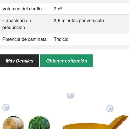
Volumen del carrito
3m³
Capacidad de
3-5 minutos por vehículo
producción
Potencia de caminata
Triciclo
Fuerza
Motor diésel de 25hp
Más Detalles
Obtener cotización
Dimensión
4500*1450*2450mm
Aplicaciones
Granjas de ganado, vacas, lácteos,
ovejas