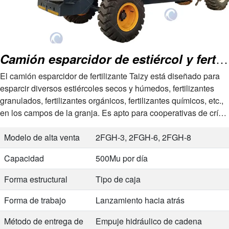
funcionamiento
Camión esparcidor de estiércol y fertilizante
El camión esparcidor de fertilizante Taizy está diseñado para
esparcir diversos estiércoles secos y húmedos, fertilizantes
granulados, fertilizantes orgánicos, fertilizantes químicos, etc.,
en los campos de la granja. Es apto para cooperativas de cría y
grandes bases de plantación. Este esparcidor de estiércol para
tractor es una TDP…
Modelo de alta venta
2FGH-3, 2FGH-6, 2FGH-8
Capacidad
500Mu por día
Forma estructural
Tipo de caja
Forma de trabajo
Lanzamiento hacia atrás
Método de entrega de
Empuje hidráulico de cadena