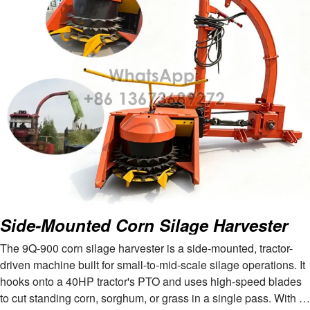
Side-Mounted Corn Silage Harvester
The 9Q-900 corn silage harvester is a side-mounted, tractor-
driven machine built for small-to-mid-scale silage operations. It
hooks onto a 40HP tractor's PTO and uses high-speed blades
to cut standing corn, sorghum, or grass in a single pass. With a