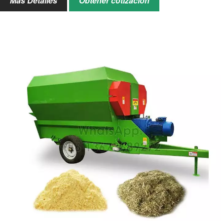
Más Detalles
Obtener cotización
Tamaño del producto
Longitud de 10-180 mm y ancho de
final
≤10 mm
Equipo combinado
Rotoempacadora de ensilaje