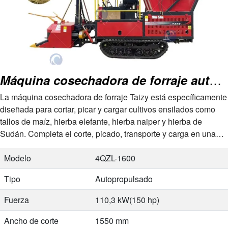
Máquina cosechadora de forraje autopropulsada
La máquina cosechadora de forraje Taizy está específicamente
diseñada para cortar, picar y cargar cultivos ensilados como
tallos de maíz, hierba elefante, hierba naiper y hierba de
Sudán. Completa el corte, picado, transporte y carga en una
sola operación, aumentando significativamente la eficiencia en
la recolección de ensilado…
Modelo
4QZL-1600
Tipo
Autopropulsado
Fuerza
110,3 kW(150 hp)
Ancho de corte
1550 mm