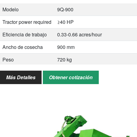
900mm…
Modelo
9Q-900
Tractor power required
≥40 HP
Eficiencia de trabajo
0.33-0.66 acres/hour
Ancho de cosecha
900 mm
Peso
720 kg
Working dimensions
3870 × 2810 × 3720 mm
Más Detalles
Obtener cotización
(L×W×H)
Packaging dimensions
2000 × 1800 × 1500 mm
(L×W×H)
Drive type
Tractor PTO (side-mounted)