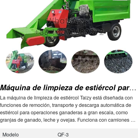
Máquina de limpieza de estiércol para granjas de ganado
La máquina de limpieza de estiércol Taizy está diseñada con
funciones de remoción, transporte y descarga automática de
estiércol para operaciones ganaderas a gran escala, como
granjas de ganado, leche y ovejas. Funciona con camiones de
tres o cuatro ruedas con motor diésel, manejando de manera
eficiente el estiércol animal con un…
Modelo
QF-3