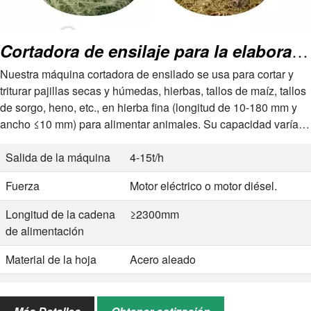
Cortadora de ensilaje para la elaboración de forrajes.
Nuestra máquina cortadora de ensilado se usa para cortar y
triturar pajillas secas y húmedas, hierbas, tallos de maíz, tallos
de sorgo, heno, etc., en hierba fina (longitud de 10-180 mm y
ancho ≤10 mm) para alimentar animales. Su capacidad varía
de 4 t/h a 15 t/h.…
Salida de la máquina
4-15t/h
Fuerza
Motor eléctrico o motor diésel.
Longitud de la cadena
≥2300mm
de alimentación
Material de la hoja
Acero aleado
Materiales a cortar
Tallos secos y húmedos, pasto,
paja, heno, etc.