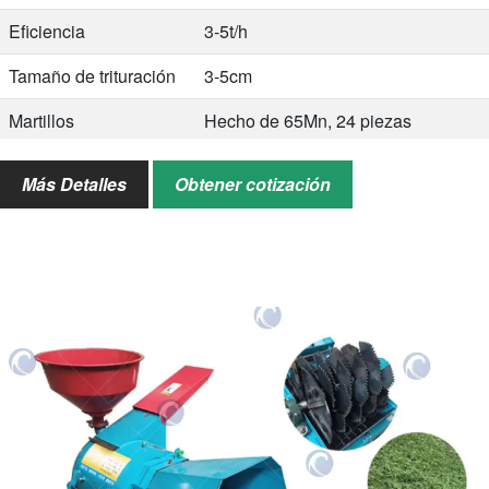
Eficiencia
3-5t/h
Tamaño de trituración
3-5cm
Martillos
Hecho de 65Mn, 24 piezas
Tamaño del barril
Diámetro superior 2.1m, diámetro
Más Detalles
Obtener cotización
inferior 1.85m, altura 0.9m
Tamaño global
3100*2600*2100mm
Peso
1200 kilos