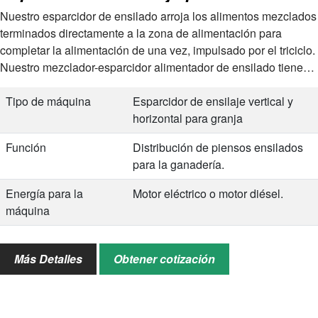
Nuestro esparcidor de ensilado arroja los alimentos mezclados
terminados directamente a la zona de alimentación para
completar la alimentación de una vez, impulsado por el triciclo.
Nuestro mezclador-esparcidor alimentador de ensilado tiene
una capacidad común de 3 m³ y 5 m³,…
Tipo de máquina
Esparcidor de ensilaje vertical y
horizontal para granja
Función
Distribución de piensos ensilados
para la ganadería.
Energía para la
Motor eléctrico o motor diésel.
máquina
Características
Impulsado por triciclo; mezclar y
untar en uno; larga vida útil
Más Detalles
Obtener cotización
Servicio
Servicio postventa; servicio de
personalización; Servicio en línea;