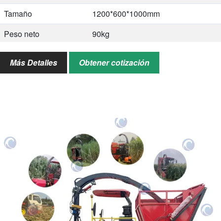
Tamaño
1200*600*1000mm
Peso neto
90kg
Tamaño del producto
2-3mm
Más Detalles
Obtener cotización
final
Materiales aplicables
Hierba Napier, tallos de maíz, heno,
hierba, granos, maíz, soja, etc.
Animales aplicables
Aves de corral, cerdo, pollo, pato,
ganso, etc.