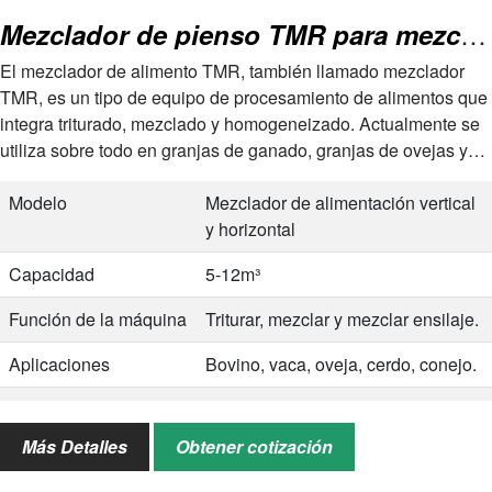
Mezclador de pienso TMR para mezcla de piensos para animales | Mezclador de ensilaje
El mezclador de alimento TMR, también llamado mezclador
TMR, es un tipo de equipo de procesamiento de alimentos que
integra triturado, mezclado y homogeneizado. Actualmente se
utiliza sobre todo en granjas de ganado, granjas de ovejas y
otras explotaciones animales. Según los diferentes volúmenes
de…
Modelo
Mezclador de alimentación vertical
y horizontal
Capacidad
5-12m³
Función de la máquina
Triturar, mezclar y mezclar ensilaje.
Aplicaciones
Bovino, vaca, oveja, cerdo, conejo.
Servicio
Servicio postventa, servicio de
personalización, etc.
Más Detalles
Obtener cotización
Período de garantía
12 meses