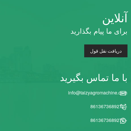
آنلاین
برای ما پیام بگذارید
دریافت نقل قول
با ما تماس بگیرید
info@taizyagromachine.com
+8613673689272
+8613673689272