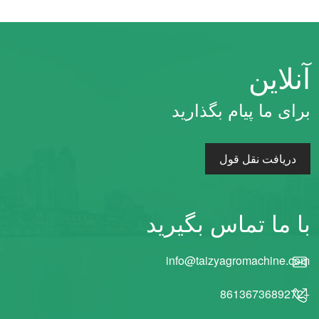
آنلاین
برای ما پیام بگذارید
دریافت نقل قول
با ما تماس بگیرید
info@taizyagromachine.com
+8613673689272