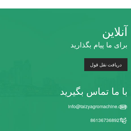
آنلاین
برای ما پیام بگذارید
دریافت نقل قول
با ما تماس بگیرید
info@taizyagromachine.com
+8613673689272