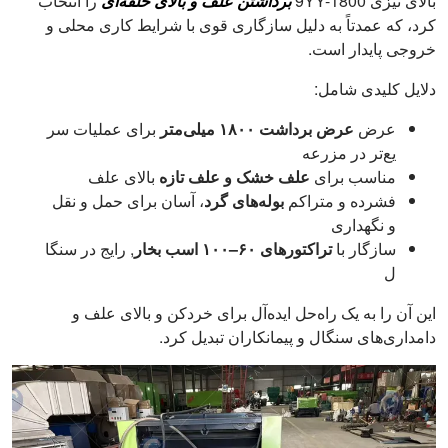
بالای تیزی 9YY-1800
برداشتن علف و بالای حلقه‌ای
را انتخاب
کرد، که عمدتاً به دلیل سازگاری قوی با شرایط کاری محلی و
خروجی پایدار است.
دلایل کلیدی شامل:
عرض
عرض برداشت ۱۸۰۰ میلی‌متر
برای عملیات سر
یع‌تر در مزرعه
مناسب برای
علف خشک و علف تازه
بالای علف
فشرده و متراکم
بوله‌های گرد
، آسان برای حمل و نقل
و نگهداری
سازگار با
تراکتورهای ۶۰–۱۰۰ اسب بخار
, رایج در سنگا
ل
این آن را به یک راه‌حل ایده‌آل برای خردکن و بالای علف و
دامداری‌های سنگال و پیمانکاران تبدیل کرد.