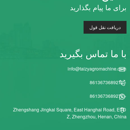
برای ما پیام بگذارید
دریافت نقل قول
با ما تماس بگیرید
info@taizyagromachine.com
+8613673689272
+8613673689272
Zhengshang Jingkai Square, East Hanghai Road, ETD
Z, Zhengzhou, Henan, China