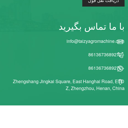
دریافت نقل قول
با ما تماس بگیرید
info@taizyagromachine.com
+8613673689272
+8613673689272
Zhengshang Jingkai Square, East Hanghai Road, ETD
Z, Zhengzhou, Henan, China
© 2011 Taizy Machinery Co., Ltd کلیه حقوق محفوظ است