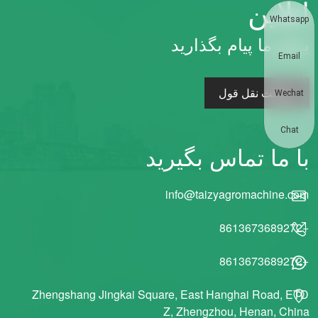
آنلاین
Whatsapp
برای ما پیام بگذارید
Email
دریافت نقل قول
Wechat
Chat
با ما تماس بگیرید
info@taizyagromachine.com
+8613673689272
+8613673689272
Zhengshang Jingkai Square, East Hanghai Road, ETD
Z, Zhengzhou, Henan, China