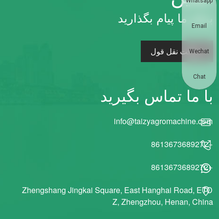
Whatsapp
برای ما پیام بگذارید
Email
دریافت نقل قول
Wechat
Chat
با ما تماس بگیرید
info@taizyagromachine.com
+8613673689272
+8613673689272
Zhengshang Jingkai Square, East Hanghai Road, ETD
Z, Zhengzhou, Henan, China