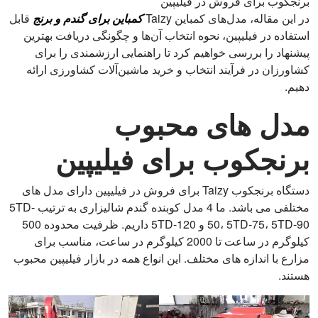
برنجکوب برای فروش در فیلیپین
در این مقاله، مدل‌های کمباین Taizy
کمباین برای گندم و برنج
قابل
استفاده در فیلیپین، نحوه انتخاب آن‌ها و چگونگی دریافت بهترین
پیشنهاد را بررسی خواهیم کرد تا راهنمایی ارزشمندی را برای
کشاورزان در فرآیند انتخاب و خرید ماشین‌آلات کشاورزی ارائه
دهیم.
مدل های محبوب
برنجکوب برای فیلیپین
دستگاه برنجکوب Taizy برای فروش در فیلیپین دارای مدل های
مختلفی می باشد. ما 4 مدل کوبنده گندم شالیزاری به ترتیب 5TD-
50، 5TD-75، 5TD-90 و 5TD-120 داریم. ظرفیت محدوده 500
کیلوگرم در ساعت تا 2000 کیلوگرم در ساعت، مناسب برای
مزارع با اندازه های مختلف. این انواع همه در بازار فیلیپین محبوب
هستند.