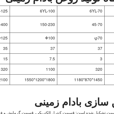
-125
6YL-100
6YL-70
-400
150-230
45-70
Φ125
Φ100
φ70
35
37
37
15
7.5
3
1320
1100
320
00*1400*1700
1800*1200*1550
1450*870*1180
سازی بادام زمینی
 قسمت تشکیل شده است: قسمت کنترل الکتریکی، قسمت گرمایش و فشا