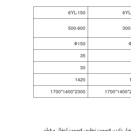
6YL-150
6YL
500-600
300
Φ150
35
30
1420
2300*1400*1700
21
ر دادن، قسمت تنظیم، قسمت انتقال و فیلتر