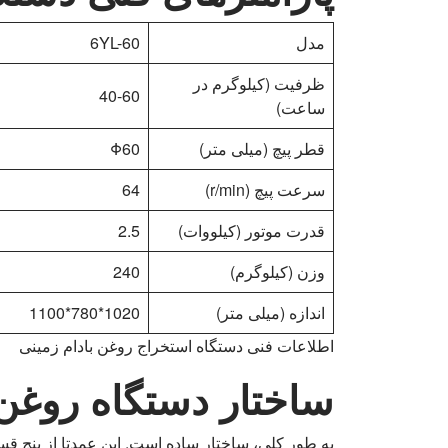
مدل
6YL-60
ظرفیت (کیلوگرم در
40-60
ساعت)
قطر پیچ (میلی متر)
Φ60
سرعت پیچ (r/min)
64
قدرت موتور (کیلووات)
2.5
وزن (کیلوگرم)
240
اندازه (میلی متر)
1020*780*1100
اطلاعات فنی دستگاه استخراج روغن بادام زمینی
ساختار دستگاه روغن 
به طور کلی، ساختار ساده است. این عمدتا از پنج