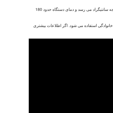
این دستگاه پرس روغن بادام زمینی دارای نرخ استخراج روغن 43-54% است. دما برای بادام زمینی فشرده به 100-200 درجه سانتیگراد می رسد و دمای دستگاه حدود 180
خانوادگی استفاده می شود. اگر اطلاعات بیشتری