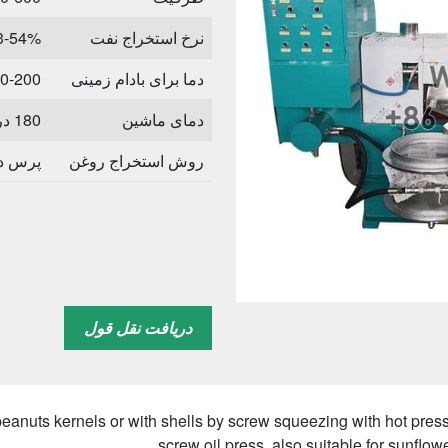
نرخ استخراج نفت
3-54%
دما برای بادام زمینی
0-200 ℃
دمای ماشین
180 درجه سانتیگراد
روش استخراج روغن
پرس د
دریافت نقل قول
 peanuts kernels or with shells by screw squeezing with hot pressi
screw oil press, also suitable for sunflow