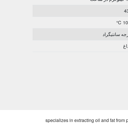
4
10
اغ
specializes in extracting oil and fat from