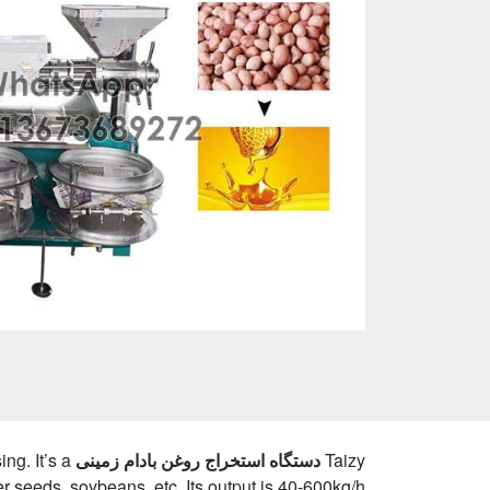
Taizy
دستگاه استخراج روغن بادام زمینی
ng. It’s a
er seeds, soybeans, etc. Its output is 40-600kg/h.