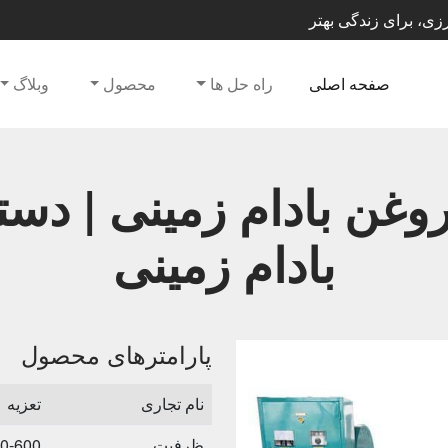
صفحه اصلی
راه حل ها
محصول
وبلاگ
غن بادام زمینی | دس
بادام زمینی
پارامترهای محصول
نام تجاری
تعزیه
ظرفیت
40-600 کیلوگرم در س