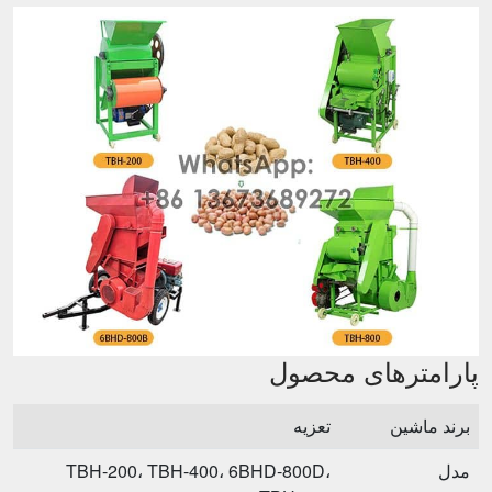
پارامترهای محصول
برند ماشین
تعزیه
مدل
TBH-200، TBH-400، 6BHD-800D،