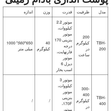
مدل
ظرفیت
قدرت
وزن
اندازه
موتور 2.2
کیلووات،
موتور
200
بنزینی 170
TBH-
کیلوگرم
40
650*
560
* 1000
درجه
200
در
کیلوگرم
میلی متر
فارنهایت،
ساعت
موتور
دیزل 6
اسب بخار
موتور 3
کیلووات،
300-
موتور
400
TBH-
بنزینی
کیلوگرم
/
/
170F، ​​
400
در
موتور