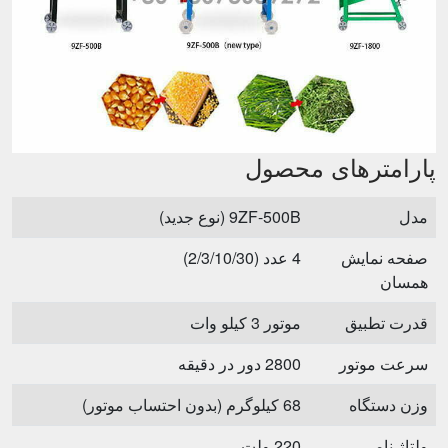
پارامترهای محصول
مدل
9ZF-500B (نوع جدید)
صفحه نمایش
4 عدد (2/3/10/30)
همسان
قدرت تطبیق
موتور 3 کیلو وات
سرعت موتور
2800 دور در دقیقه
وزن دستگاه
68 کیلوگرم (بدون احتساب موتور)
ولتاژ نامی
220 ولت