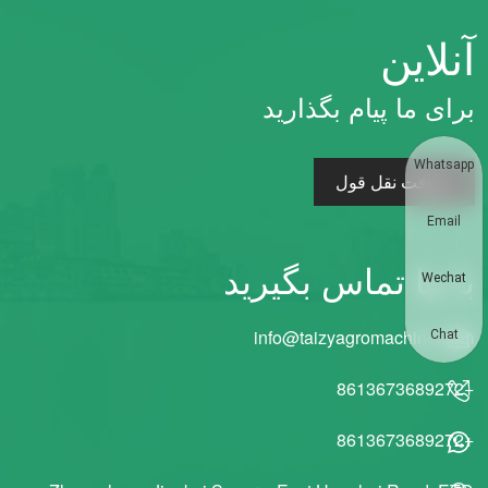
آنلاین
برای ما پیام بگذارید
Whatsapp
دریافت نقل قول
Email
با ما تماس بگیرید
Wechat
info@taizyagromachine.com
Chat
+8613673689272
+8613673689272