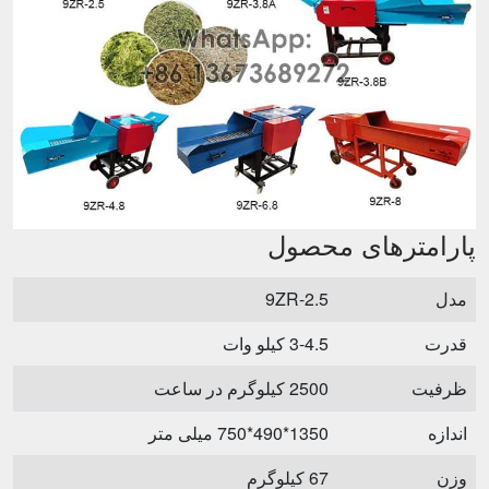
پارامترهای محصول
مدل
9ZR-2.5
قدرت
3-4.5 کیلو وات
ظرفیت
2500 کیلوگرم در ساعت
اندازه
1350*490*750 میلی متر
وزن
67 کیلوگرم