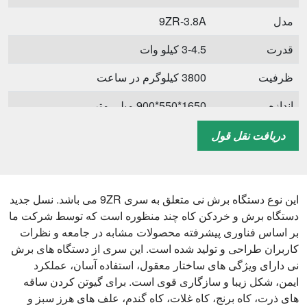
مدل
9ZR-3.8A
قدرت
3-4.5 کیلو وات
ظرفیت
3800 کیلوگرم در ساعت
اندازه
1650*550*900 میلی متر
وزن
88 کیلوگرم
دریافت نقل قول
این نوع دستگاه برش نی متعلق به سری 9ZR می باشد. نسل جدید
دستگاه برش و خردکن کاه چند منظوره است که توسط شرکت ما
بر اساس فناوری پیشرفته محصولات مشابه در جامعه و نظرات
کاربران طراحی و تولید شده است. این سری از دستگاه های برش
نی دارای ویژگی های ساختار معقول، استفاده آسان، عملکرد
ایمن، شکل زیبا و سازگاری قوی است. برای گیوتن کردن ساقه
های ذرت، کاه برنج، کاه غلات، کاه گندم، علف های هرز سبز و