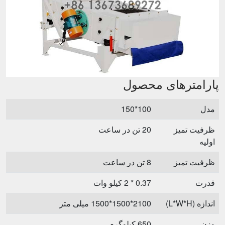
پارامترهای محصول
مدل
100*150
ظرفیت تمیز
20 تن در ساعت
اولیه
ظرفیت تمیز
8 تن در ساعت
قدرت
0.37 * 2 کیلو وات
اندازه (L*W*H)
2100*1500*1500 میلی متر
وزن
650 کیلوگرم