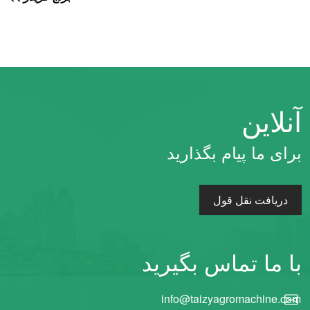
آنلاین
Whatsapp
برای ما پیام بگذارید
Email
دریافت نقل قول
Wechat
Chat
با ما تماس بگیرید
info@taizyagromachine.com