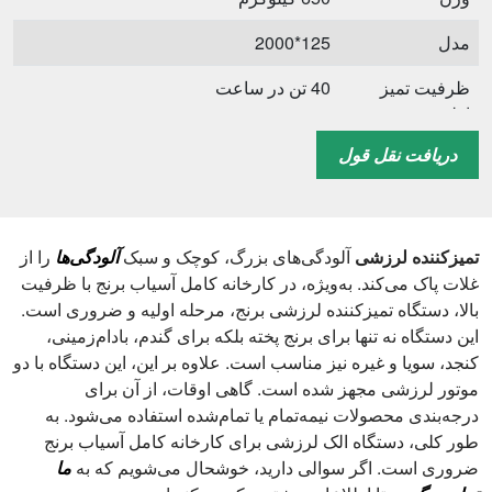
مدل
125*2000
ظرفیت تمیز
40 تن در ساعت
اولیه
دریافت نقل قول
ظرفیت تمیز
10 تن در ساعت
قدرت
0.55 * 2 کیلو وات
اندازه (L*W*H)
2640*1860*1500 میلی متر
تمیزکننده لرزشی
آلودگی‌های بزرگ، کوچک و سبک
آلودگی‌ها
را از
غلات پاک می‌کند. به‌ویژه، در کارخانه کامل آسیاب برنج با ظرفیت
وزن
800 کیلوگرم
بالا، دستگاه تمیزکننده لرزشی برنج، مرحله اولیه و ضروری است.
این دستگاه نه تنها برای برنج پخته بلکه برای گندم، بادام‌زمینی،
مدل
150*2000
کنجد، سویا و غیره نیز مناسب است. علاوه بر این، این دستگاه با دو
ظرفیت تمیز
50 تن در ساعت
موتور لرزشی مجهز شده است. گاهی اوقات، از آن برای
اولیه
درجه‌بندی محصولات نیمه‌تمام یا تمام‌شده استفاده می‌شود. به
طور کلی، دستگاه الک لرزشی برای کارخانه کامل آسیاب برنج
ظرفیت تمیز
15 تن در ساعت
ضروری است. اگر سوالی دارید، خوشحال می‌شویم که به
ما