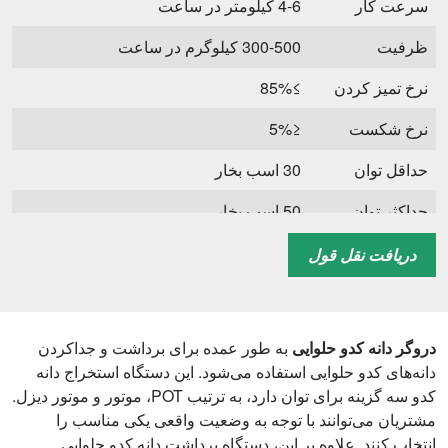
سرعت کار
4-6 کیلومتر در ساعت
ظرفیت
300-500 کیلوگرم در ساعت
نرخ تمیز کردن
≥85%
نرخ شکست
≤5%
حداقل توان
30 اسب بخار
حداکثر توان
50 اسب بخار
540
R.P.M
دریافت نقل قول
راه اتصال
پیوند سه نقطه ای
دروگر دانه کدو حلوایی
به طور عمده برای برداشت و جداکردن
دانه‌های کدو حلوایی استفاده می‌شود. این دستگاه استخراج دانه
کدو سه گزینه برای توان دارد، به ترتیب POT، موتور و موتور دیزل.
مشتریان می‌توانند با توجه به وضعیت واقعی یکی مناسب را
انتخاب کنند. علاوه بر این، دستگاه برداشت دانه کدو حلوایی