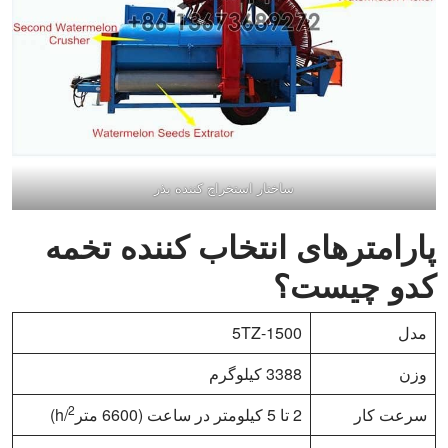
ساختار استخراج کننده بذر
پارامترهای انتخاب کننده تخمه
کدو چیست؟
مدل
5TZ-1500
وزن
3388 کیلوگرم
2
سرعت کار
2 تا 5 کیلومتر در ساعت (6600 متر
/h)