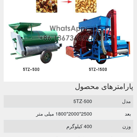
پارامترهای محصول
مدل
5TZ-500
بعد
2500*2000*1800 میلی متر
وزن
400 کیلوگرم