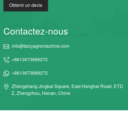
Obtenir un devis
Contactez-nous
info@taizyagromachine.com
+8613673689272
+8613673689272
Zhengshang Jingkai Square, East Hanghai Road, ETD
Z, Zhengzhou, Henan, Chine
© 2011 Taizy Machinery Co., Ltd TOUS DROITS RÉSERVÉS