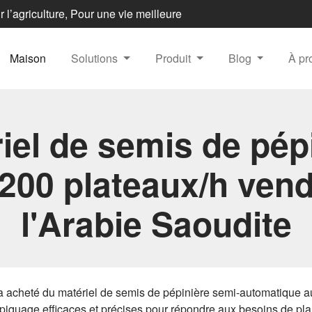
 l’agriculture, Pour une vie meilleure
Maison
Solutions
Produit
Blog
À p
iel de semis de pép
200 plateaux/h ven
l'Arabie Saoudite
n a acheté du matériel de semis de pépinière semi-automatique au
iquage efficaces et précises pour répondre aux besoins de plant