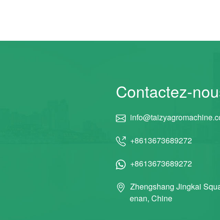
Contactez-nou
info@taizyagromachine.
+8613673689272
+8613673689272
Zhengshang Jingkai Squa
enan, Chine