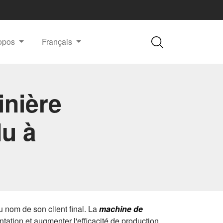
ropos
Français
inière
du à
 nom de son client final. La
machine de
ation et augmenter l'efficacité de production.