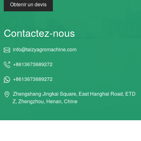
Obtenir un devis
Contactez-nous
info@taizyagromachine.com
+8613673689272
+8613673689272
Zhengshang Jingkai Square, East Hanghai Road, ETD
Z, Zhengzhou, Henan, Chine
© 2011 Taizy Machinery Co., Ltd TOUS DROITS RÉSERVÉS