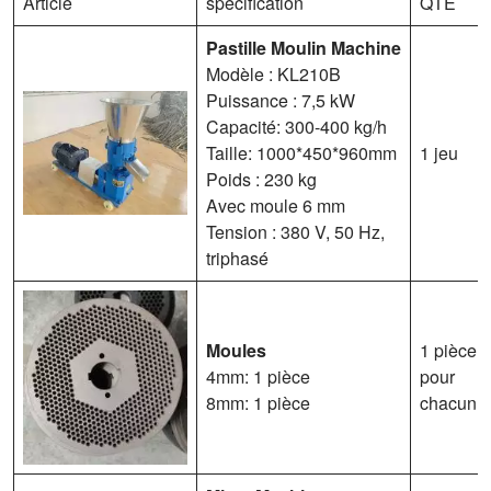
Article
spécification
QTÉ
Pastille
Moulin
Machine
Modèle : KL210B
Puissance : 7,5 kW
Capacité: 300-400 kg/h
Taille: 1000*450*960mm
1 jeu
Poids : 230 kg
Avec moule 6 mm
Tension : 380 V, 50 Hz,
triphasé
Moules
1 pièce
4mm: 1 pièce
pour
8mm: 1 pièce
chacun