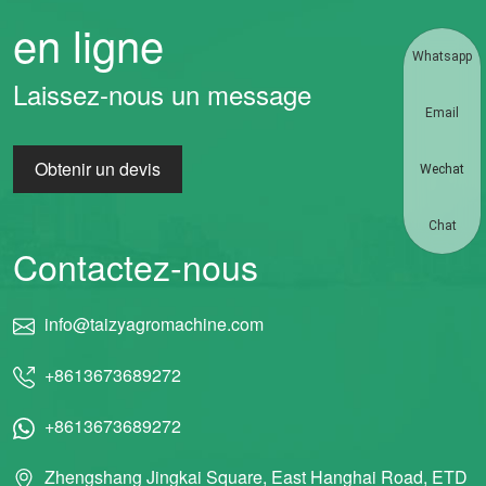
en ligne
Whatsapp
Laissez-nous un message
Email
Obtenir un devis
Wechat
Chat
Contactez-nous
info@taizyagromachine.com
+8613673689272
+8613673689272
Zhengshang Jingkai Square, East Hanghai Road, ETD