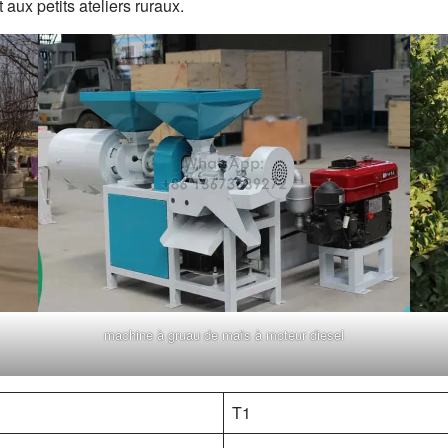
aux petits ateliers ruraux.
machine à gruau de maïs à moteur diesel
T1