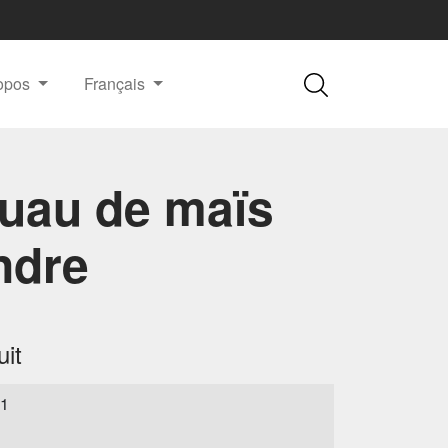
ropos
Français
ruau de maïs
ndre
it
T1