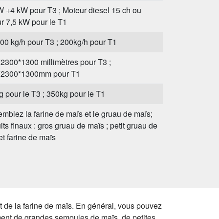
W +4 kW pour T3 ; Moteur diesel 15 ch ou
r 7,5 kW pour le T1
00 kg/h pour T3 ; 200kg/h pour T1
2300*1300 millimètres pour T3 ;
*2300*1300mm pour T1
g pour le T3 ; 350kg pour le T1
mblez la farine de maïs et le gruau de maïs;
its finaux : gros gruau de maïs ; petit gruau de
et farine de maïs
ce après-vente, manuel d'installation et vidéo,
 d'utilisation et vidéo, etc.
 de la farine de maïs. En général, vous pouvez
ment de grandes semoules de maïs, de petites