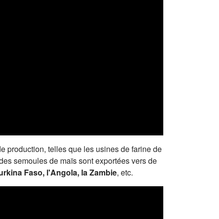
 production, telles que les usines de farine de
e des semoules de maïs sont exportées vers de
Burkina Faso, l'Angola, la Zambie
, etc.