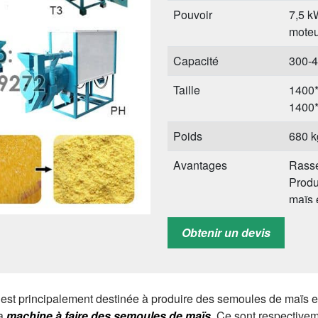
Pouvoir
7,5 k
moteu
Capacité
300-4
Taille
1400*
1400
Poids
680 k
Avantages
Rasse
Produ
maïs 
Service offert
Servi
Obtenir un devis
manuel
est principalement destinée à produire des semoules de maïs et
la
machine à faire des semoules de maïs
. Ce sont respective