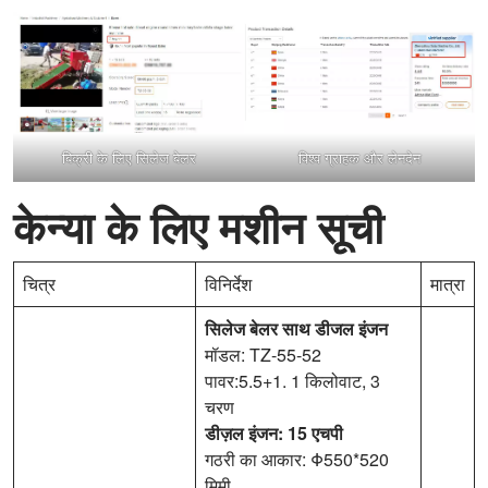
बिक्री के लिए सिलेज बेलर
विश्व ग्राहक और लेनदेन
केन्या के लिए मशीन सूची
चित्र
विनिर्देश
मात्रा
सिलेज
बेलर
साथ
डीजल
इंजन
मॉडल: TZ-55-52
पावर:5.5+1. 1 किलोवाट, 3
चरण
डीज़ल
इंजन: 15 एचपी
गठरी का आकार: Φ550*520
मिमी