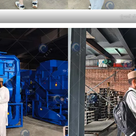
मूंगफली छ