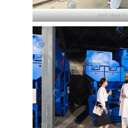
मूंगफली मशीन का दौरा