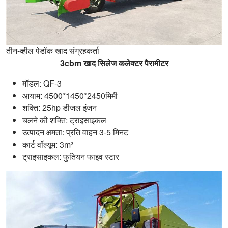
तीन-व्हील पेडॉक खाद संग्रहकर्ता
3cbm खाद सिलेज कलेक्टर पैरामीटर
मॉडल: QF-3
आयाम: 4500*1450*2450मिमी
शक्ति: 25hp डीजल इंजन
चलने की शक्ति: ट्राइसाइकल
उत्पादन क्षमता: प्रति वाहन 3-5 मिनट
कार्ट वॉल्यूम: 3m³
ट्राइसाइकल: फुतियन फाइव स्टार