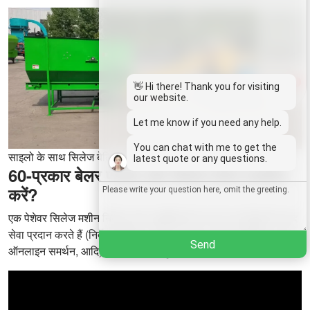
Email
Wechat
1
👋 Hi there! Thank you for visiting
Chat
our website.
Let me know if you need any help.
You can chat with me to get the
साइलो के साथ सिलेज बेलिंग मशीन
latest quote or any questions.
60-प्रकार बेलर फसल और सिलेज कैसे स्थापित
करें?
एक पेशेवर सिलेज मशीन निर्माता और आपूर्तिकर्ता के रूप में, हम बिक्री के बाद
सेवा प्रदान करते हैं (निर्देश पुस्तिका, स्थापना गाइड, स्थापना वीडियो, 24/7
Send
ऑनलाइन समर्थन, आदि) ताकि आप इसे सुगमता से उपयोग कर सकें।