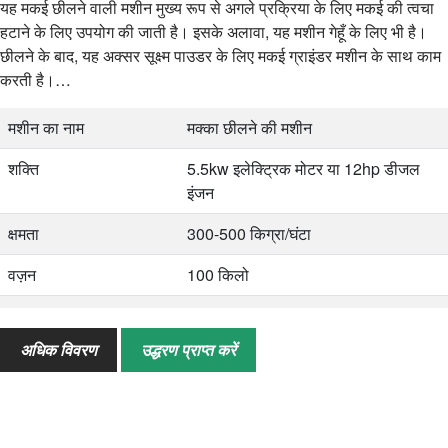
यह मकई छीलने वाली मशीन मुख्य रूप से अगले प्रक्रिया के लिए मकई की त्वचा
हटाने के लिए उपयोग की जाती है। इसके अलावा, यह मशीन गेहूँ के लिए भी है।
छीलने के बाद, यह अक्सर सूक्ष्म पाउडर के लिए मकई ग्राइंडर मशीन के साथ काम
करती है।…
मशीन का नाम
मक्का छीलने की मशीन
शक्ति
5.5kw इलेक्ट्रिक मोटर या 12hp डीजल
इंजन
क्षमता
300-500 किग्रा/घंटा
वज़न
100 किलो
आकार
660*450*1020मिमी
अधिक विवरण
उद्धरण प्राप्त करें
पैकिंग की मात्रा
0.6CBM
आवेदन
मक्का, गेहूँ