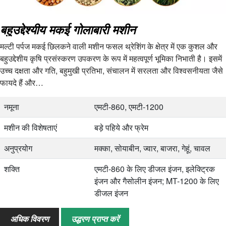
बहुउद्देश्यीय मकई गोलाबारी मशीन
मल्टी पर्पज मकई छिलकने वाली मशीन फसल थ्रेशिंग के क्षेत्र में एक कुशल और
बहुउद्देशीय कृषि प्रसंस्करण उपकरण के रूप में महत्वपूर्ण भूमिका निभाती है। इसमें
उच्च दक्षता और गति, बहुमुखी प्रतिभा, संचालन में सरलता और विश्वसनीयता जैसे
फायदे हैं और…
नमूना
एमटी-860, एमटी-1200
मशीन की विशेषताएं
बड़े पहिये और फ्रेम
अनुप्रयोग
मक्का, सोयाबीन, ज्वार, बाजरा, गेहूं, चावल
शक्ति
एमटी-860 के लिए डीजल इंजन, इलेक्ट्रिक
इंजन और गैसोलीन इंजन; MT-1200 के लिए
डीजल इंजन
क्षमता
एमटी-860: 1.5-2 टन/घंटा; MT-1200:
अधिक विवरण
उद्धरण प्राप्त करें
मक्का 3 टन/घंटा, सोयाबीन 2 टन/घंटा, ज्वार,