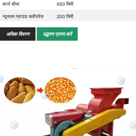
कार्य सीमा
650 मिमी
न्यूनतम ग्राउंड क्लीयरेंस
200 मिमी
मूल्याँकन की गति
2200r/मिनट
अधिक विवरण
उद्धरण प्राप्त करें
आकार
3650*1000*1270मिमी
वज़न
980 किग्रा