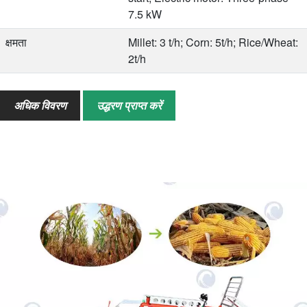
7.5 kW
क्षमता
Millet: 3 t/h; Corn: 5t/h; Rice/Wheat:
2t/h
अनुप्रयोग
Corn, millet, sorghum, soybean,
rice, wheat, etc.
अधिक विवरण
उद्धरण प्राप्त करें
विन्यास
Big tires, frame