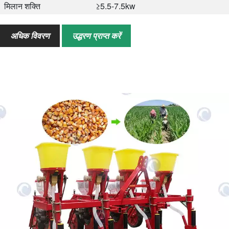
मिलान शक्ति
≥5.5-7.5kw
वज़न
340 किग्रा
अधिक विवरण
उद्धरण प्राप्त करें
आकर्षण
बड़े पहिये और फ्रेम