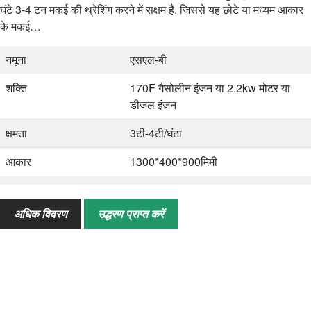
घंटे 3-4 टन मकई की थ्रेशिंग करने में सक्षम है, जिससे यह छोटे या मध्यम आकार
के मकई…
नमूना
एसएल-बी
शक्ति
170F गैसोलीन इंजन या 2.2kw मोटर या
डीजल इंजन
क्षमता
3टी-4टी/घंटा
आकार
1300*400*900मिमी
वज़न
71 किग्रा
अधिक विवरण
उद्धरण प्राप्त करें
आवेदन
कॉर्न्स