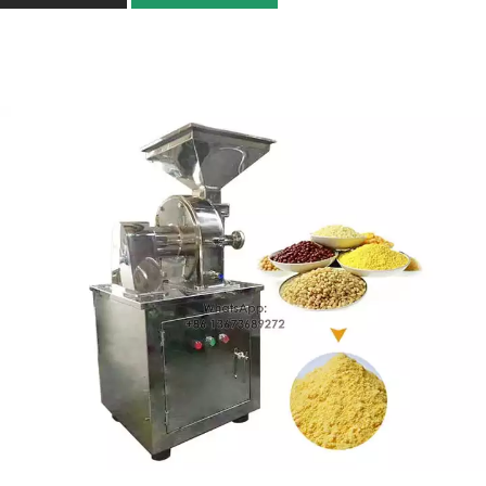
बाजरा, गेहूं, चावल 1.5 टन/घंटा