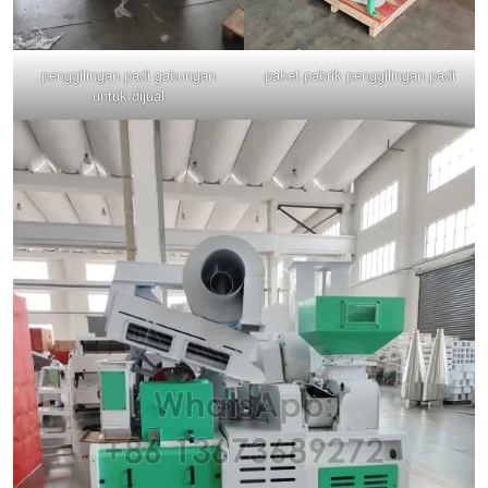
penggilingan padi gabungan
paket pabrik penggilingan padi
untuk dijual