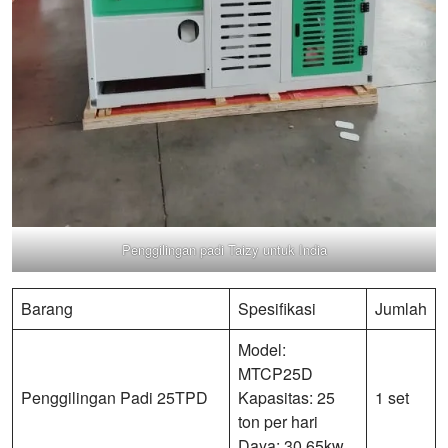
Penggilingan padi Taizy untuk India
Barang
Spesifikasi
Jumlah
Model:
MTCP25D
Penggilingan Padi 25TPD
Kapasitas: 25
1 set
ton per hari
Daya: 30,65kw