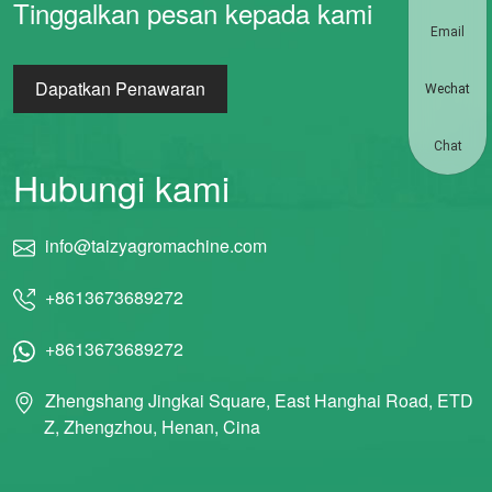
Tinggalkan pesan kepada kami
Email
Dapatkan Penawaran
Wechat
Chat
Hubungi kami
info@taizyagromachine.com
+8613673689272
+8613673689272
Zhengshang Jingkai Square, East Hanghai Road, ETD
Z, Zhengzhou, Henan, Cina