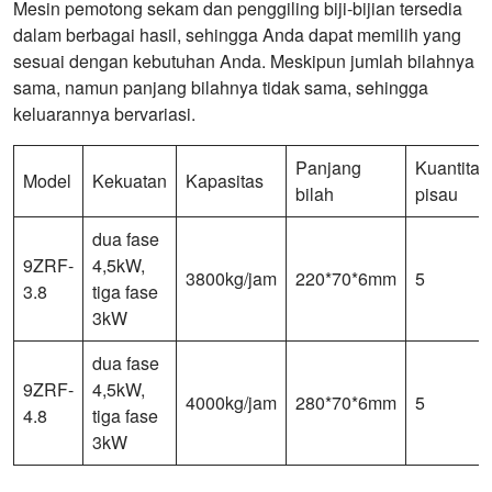
Mesin pemotong sekam dan penggiling biji-bijian tersedia
dalam berbagai hasil, sehingga Anda dapat memilih yang
sesuai dengan kebutuhan Anda. Meskipun jumlah bilahnya
sama, namun panjang bilahnya tidak sama, sehingga
keluarannya bervariasi.
Panjang
Kuantitas
Model
Kekuatan
Kapasitas
bilah
pisau
dua fase
9ZRF-
4,5kW,
3800kg/jam
220*70*6mm
5
3.8
tiga fase
3kW
dua fase
9ZRF-
4,5kW,
4000kg/jam
280*70*6mm
5
4.8
tiga fase
3kW