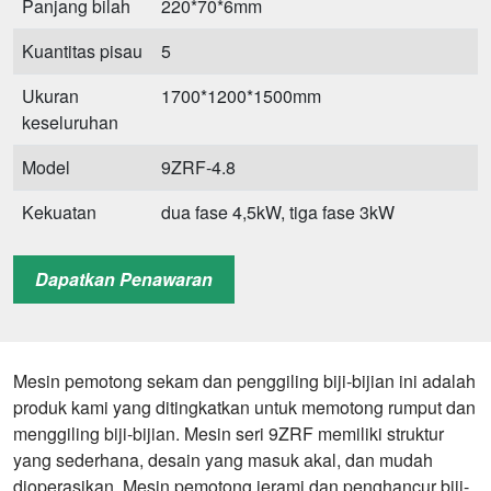
Panjang bilah
220*70*6mm
Kuantitas pisau
5
Ukuran
1700*1200*1500mm
keseluruhan
Model
9ZRF-4.8
Kekuatan
dua fase 4,5kW, tiga fase 3kW
Kapasitas
4000kg/jam
Dapatkan Penawaran
Panjang bilah
280*70*6mm
Kuantitas pisau
5
Mesin pemotong sekam dan penggiling biji-bijian ini adalah
Ukuran
1950*1200*1800mm
produk kami yang ditingkatkan untuk memotong rumput dan
keseluruhan
menggiling biji-bijian. Mesin seri 9ZRF memiliki struktur
yang sederhana, desain yang masuk akal, dan mudah
dioperasikan. Mesin pemotong jerami dan penghancur biji-