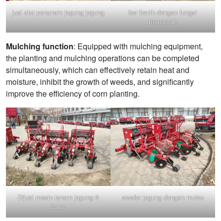
jual alat penanam jagung jagung
bor benih dengan fungsi
mengolah
Mulching function
: Equipped with mulching equipment,
the planting and mulching operations can be completed
simultaneously, which can effectively retain heat and
moisture, inhibit the growth of weeds, and significantly
improve the efficiency of corn planting.
Dijual mesin tanam jagung 6
seeder jagung dengan mulsa
baris