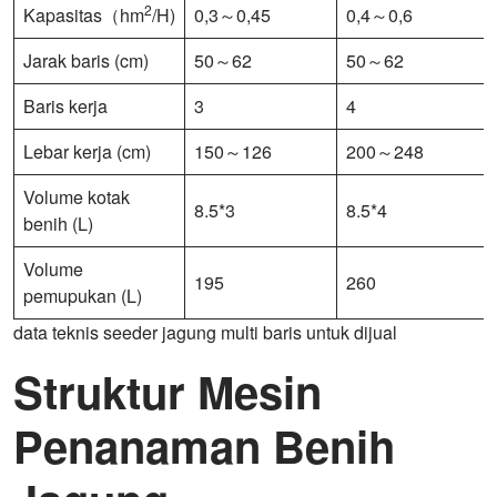
2
Kapasitas（hm
/H)
0,3～0,45
0,4～0,6
Jarak baris (cm)
50～62
50～62
Baris kerja
3
4
Lebar kerja (cm)
150～126
200～248
Volume kotak
8.5*3
8.5*4
benih (L)
Volume
195
260
pemupukan (L)
data teknis seeder jagung multi baris untuk dijual
Struktur Mesin
Penanaman Benih