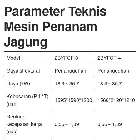
Parameter Teknis
Mesin Penanam
Jagung
Model
2BYFSF-3
2BYFSF-4
Gaya struktural
Penangguhan
Penangguhan
Daya (kW)
18.3～36.7
18.3～36.7
Kebesaran (P*L*T)
1595*1590*1200
1560*2120*1210
(mm)
Rentang
kecepatan kerja
0,56～1,39
0,56～1,39
(m/s)