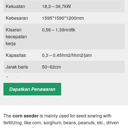
Kekuatan
18,3～36,7kW
Kebesaran
1595*1590*1200mm
Kisaran
0,56～1,39m/dtk
kecepatan
kerja
Kapasitas
0,3～0,45hm2/hhm2/jam
Jarak baris
50~62cm
Baris kerja
3
Dapatkan Penawaran
Lebar kerja
150～126cm
Volume kotak
8.5*3L
benih
The
corn seeder
is mainly used for seed sowing with
Volume
195L
fertilizing, like corn, sorghum, beans, peanuts, etc., driven
pemupukan