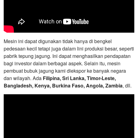
Mesin ini dapat digunakan tidak hanya di bengkel
pedesaan kecil tetapi juga dalam lini produksi besar, seperti
pabrik tepung jagung. Ini dapat menghasilkan pendapatan
bagi investor dalam berbagai aspek. Selain itu, mesin
pembuat bubuk jagung kami diekspor ke banyak negara
dan wilayah. Ada
Filipina, Sri Lanka, Timor-Leste,
Bangladesh, Kenya, Burkina Faso, Angola, Zambia
, dll.