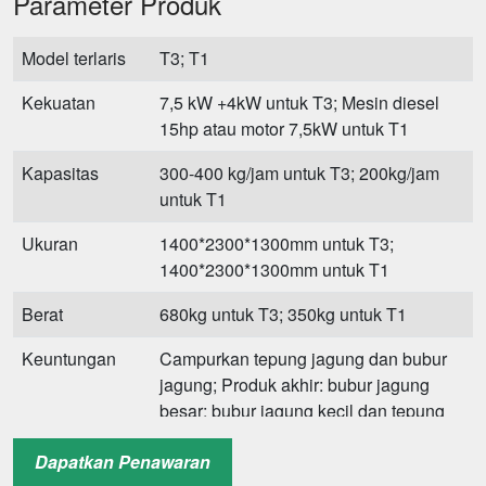
Parameter Produk
Model terlaris
T3; T1
Kekuatan
7,5 kW +4kW untuk T3; Mesin diesel
15hp atau motor 7,5kW untuk T1
Kapasitas
300-400 kg/jam untuk T3; 200kg/jam
untuk T1
Ukuran
1400*2300*1300mm untuk T3;
1400*2300*1300mm untuk T1
Berat
680kg untuk T3; 350kg untuk T1
Keuntungan
Campurkan tepung jagung dan bubur
jagung; Produk akhir: bubur jagung
besar; bubur jagung kecil dan tepung
jagung
Dapatkan Penawaran
Layanan
Layanan purna jual, panduan instalasi