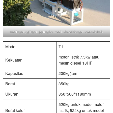
mesin penggilingan jagung bermesin diesel dengan start elektrik
Model
T1
motor listrik 7.5kw atau
Kekuatan
mesin diesel 18HP
Kapasitas
200kg/jam
Berat
350kg
Ukuran
850*500*1180mm
520kg untuk model motor
Berat kotor
listrik; 524kg untuk model