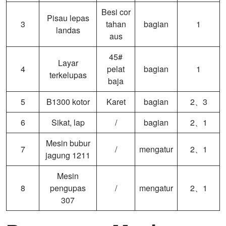
Besi cor
Pisau lepas
3
tahan
bagian
1
landas
aus
45#
Layar
4
pelat
bagian
1
terkelupas
baja
5
B1300 kotor
Karet
bagian
2、3
6
Sikat, lap
/
bagian
2、1
Mesin bubur
7
/
mengatur
2、1
jagung 1211
Mesin
8
pengupas
/
mengatur
2、1
307