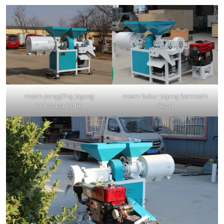
mesin penggiling jagung
mesin bubur jagung bermesin
bertenaga listrik
diesel