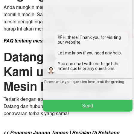
Anda mungkin mengalami berbagai kebingungan saat
Email
memilih mesin. Saya telah menulis FAQ khusus tentang
mesin penggilingan grit jagung untuk referensi Anda. Saya
Wechat
harap ini akan membantu Anda.
1
👋 Hi there! Thank you for visiting
FAQ tentang mesin pembuat bubur jagung
Chat
our website.
Datang dan Hubungi
Let me know if you need any help.
You can chat with me to get the
Kami untuk Detail
latest quote or any questions.
Mesin Lebih Lanjut!
Tertarik dengan apa yang harus dilakukan dengan jagung?
Datang dan hubungi kami! Kami akan memberi Anda
Send
penawaran terbaik yang sama!
<< Penanam Jagung Tangan | Berjalan Di Belakang