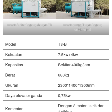
mesin bubur jagung dengan lift
mesin penggilingan jagung
untuk dijual
Model
T3-B
Kekuatan
7.5kw+4kw
Kapasitas
Sekitar 400kg/jam
Berat
680kg
Ukuran
2300*1400*1300mm
Daya elevator ganda
0,75kw
Dengan 3 motor listrik dan
Komentar
1 siklon