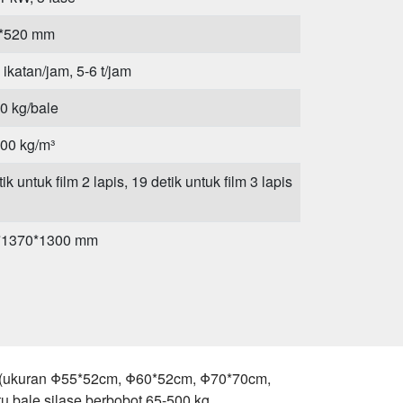
*520 mm
 ikatan/jam, 5-6 t/jam
0 kg/bale
00 kg/m³
ik untuk film 2 lapis, 19 detik untuk film 3 lapis
*1370*1300 mm
g
at (ukuran Φ55*52cm, Φ60*52cm, Φ70*70cm,
u bale silase berbobot 65-500 kg.