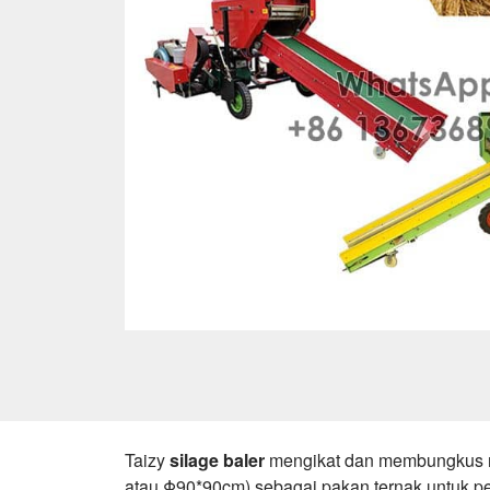
Taizy
silage baler
mengikat dan membungkus ru
atau Φ90*90cm) sebagai pakan ternak untuk per