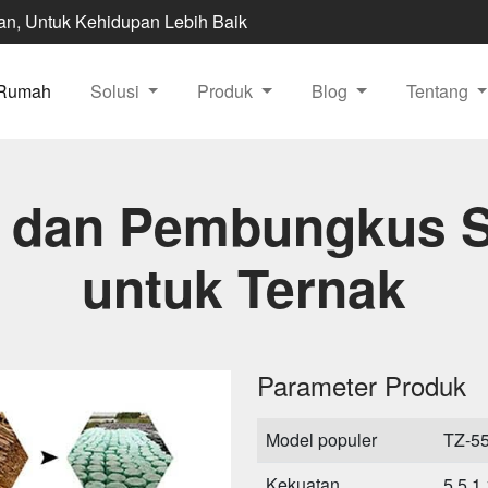
ian, Untuk Kehidupan Lebih Baik
Rumah
Solusi
Produk
Blog
Tentang
g dan Pembungkus S
untuk Ternak
Parameter Produk
Model populer
TZ-5
Kekuatan
5.5 1