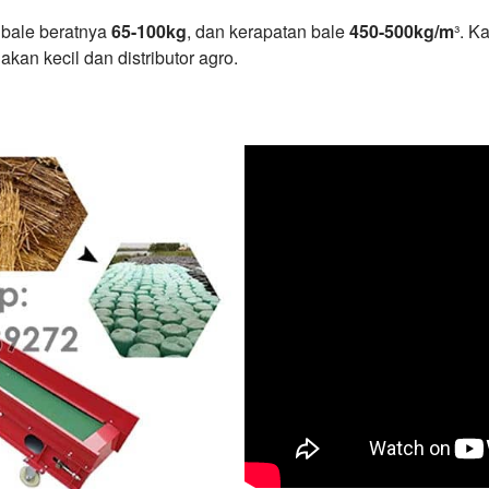
u bale beratnya
65-100kg
, dan kerapatan bale
450-500kg/m
³. K
kan kecil dan distributor agro.