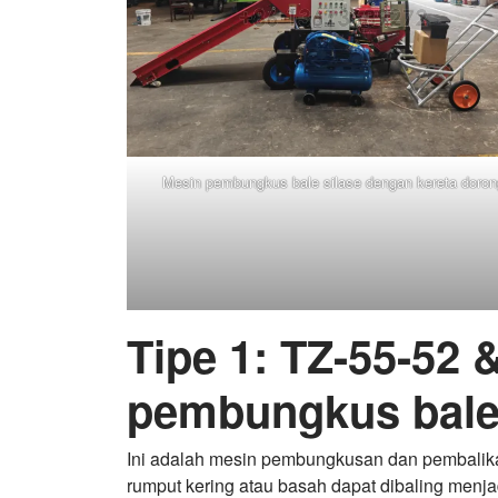
Mesin pembungkus bale silase dengan kereta doron
Tipe 1: TZ-55-52
pembungkus bale 
Ini adalah mesin pembungkusan dan pembalikan s
rumput kering atau basah dapat dibaling menjad