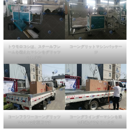
トウモロコシは、スチールフレ
コーングリットマシンパッケー
ームを備えたマシンをグリッツ
ジ
にします
コーンフラワーコーングリッツ
コーングラインダーマシンを送
マシンは出荷用です
る準備ができています