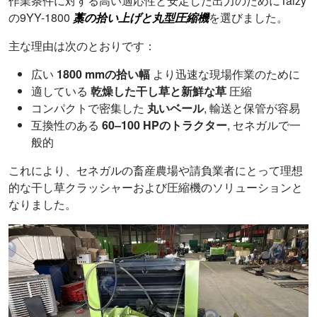
作業条件に対する高い適応性と安定した出力のためにTaizy
の9YY-1800
藁の拾い上げと丸型圧縮機
を選びました。
主な理由は次のとおりです：
広い
1800 mmの拾い幅
より迅速な現場作業のために
適している
乾燥した干し草と新鮮な草
圧縮
コンパクトで密集した
丸いベール
, 輸送と保管が容易
互換性のある
60–100 HPのトラクター
, セネガルで一
般的
これにより、セネガルの畜産農場や請負業者にとって理想
的な干し草クラッシャーおよび圧縮機のソリューションと
なりました。