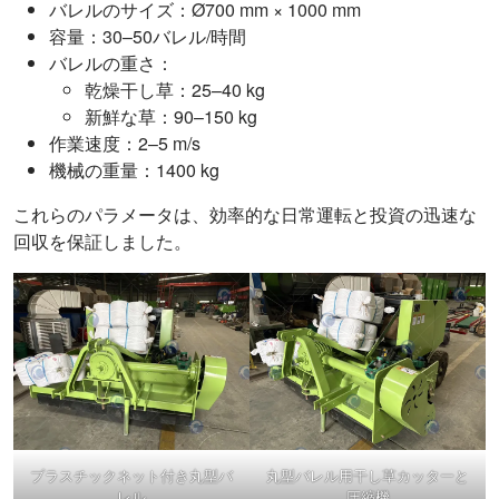
バレルのサイズ：Ø700 mm × 1000 mm
容量：30–50バレル/時間
バレルの重さ：
乾燥干し草：25–40 kg
新鮮な草：90–150 kg
作業速度：2–5 m/s
機械の重量：1400 kg
これらのパラメータは、効率的な日常運転と投資の迅速な
回収を保証しました。
プラスチックネット付き丸型バ
丸型バレル用干し草カッターと
レル
圧縮機