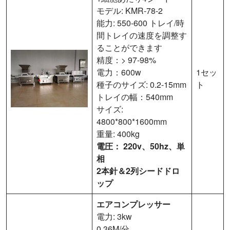
モデル: KMR-78-2
能力: 550-600 トレイ/時
間トレイの速度を調整す
ることができます
精度：> 97-98%
電力：600w
1セッ
種子のサイズ: 0.2-15mm
ト
トレイの幅：540mm
サイズ:
4800*800*1600mm
重量: 400kg
電圧：
220v、50hz、単
相
2本針＆2列シードドロ
ップ
エアコンプレッサー
電力: 3kw
0.36M/分