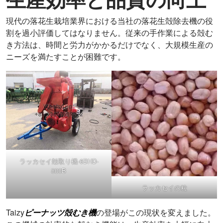
現代の落花生栽培業界における当社の落花生殻除去機の役
割を過小評価してはなりません。従来の手作業による殻む
き方法は、時間と労力がかかるだけでなく、大規模生産の
ニーズを満たすことが困難です。
ラッカセイ殻取り機-6BHD-
800B
ラッカセイの粒
Taizy
ピーナッツ殻むき機
の登場がこの現状を変えました。