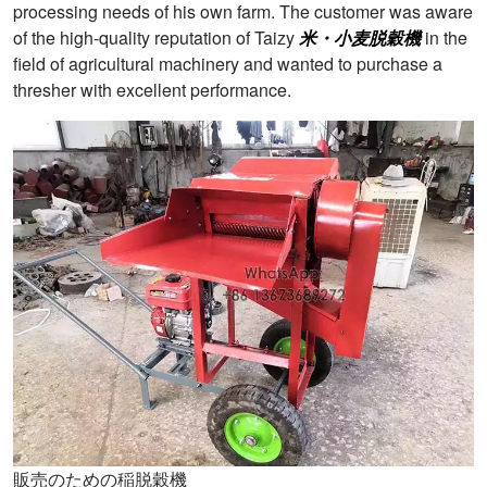
processing needs of his own farm. The customer was aware
of the high-quality reputation of Taizy
米・小麦脱穀機
in the
field of agricultural machinery and wanted to purchase a
thresher with excellent performance.
販売のための稲脱穀機