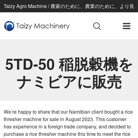
Taizy Agro Machine / 農家のために、農業のために、より良
い生活のために
5TD-50 稲脱穀機を
ナミビアに販売
We’re happy to share that our Namibian client bought a rice
thresher machine for sale in August 2023. This customer
has experience in a foreign trade company, and decided to
purchase a rice thresher machine this time to meet the rice