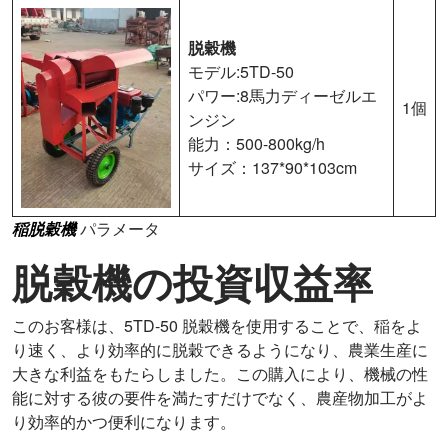
脱穀機
モデル:5TD-50
パワー:8馬力ディーゼルエ
1個
ンジン
能力：500-800kg/h
サイズ：137*90*103cm
稲脱穀機
パラメータ
脱穀機の投資収益率
このお客様は、5TD-50 脱穀機を使用することで、稲をよ
り速く、より効率的に脱穀できるようになり、農業生産に
大きな利益をもたらしました。この購入により、機械の性
能に対する彼の要件を満たすだけでなく、農産物加工がよ
り効率的かつ便利になります。