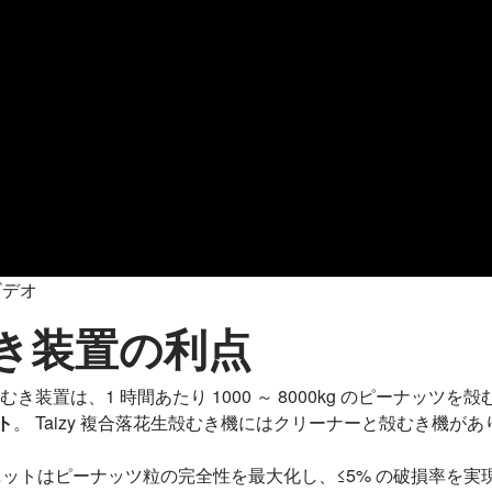
ビデオ
き装置の利点
き装置は、1 時間あたり 1000 ～ 8000kg のピーナッツ
ト
。 Taizy 複合落花生殻むき機にはクリーナーと殻むき機があ
ットはピーナッツ粒の完全性を最大化し、≤5% の破損率を実