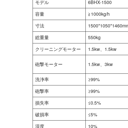
モデル
6BHX-1500
容量
≧1000kg/h
寸法
1500*1050*1460m
総重量
550kg
クリーニングモーター
1.5kw、1.5kw
砲撃モーター
1.5kw、3kw
洗浄率
≥99%
砲撃率
≥99%
損失率
≤0.5%
破損率
≤5%
湿度
10%