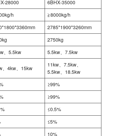
X-28000
6BHX-35000
00kg/h
≧8000kg/h
0*1800*3360mm
2785*1900*3260mm
0kg
2750kg
kw、5.5kw
5.5kw、7.5kw
11kw、7.5kw、
kw、4kw、15kw
5.5kw、18.5kw
9%
≥99%
9%
≥99%
5%
≤0.5%
%
≤5%
%
10%