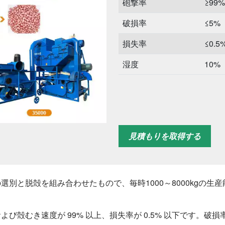
砲撃率
≥99%
破損率
≤5%
損失率
≤0.5
湿度
10%
見積もりを取得する
選別と脱殻を組み合わせたもので、毎時1000～8000kgの
殻むき速度が 99% 以上、損失率が 0.5% 以下です。破損