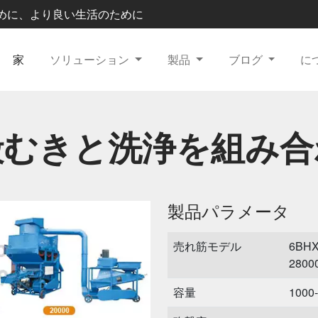
農業のために、より良い生活のために
家
ソリューション
製品
ブログ
に
殻むきと洗浄を組み合
製品パラメータ
売れ筋モデル
6BHX
2800
容量
1000