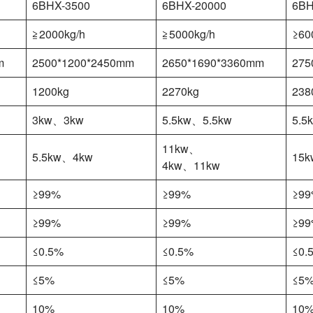
6BHX-3500
6BHX-20000
6BH
≧2000kg/h
≧5000kg/h
≥60
m
2500*1200*2450mm
2650*1690*3360mm
275
1200kg
2270kg
238
3kw、3kw
5.5kw、5.5kw
5.5
11kw、
5.5kw、4kw
15
4kw、11kw
≥99%
≥99%
≥9
≥99%
≥99%
≥9
≤0.5%
≤0.5%
≤0.
≤5%
≤5%
≤5
10%
10%
10