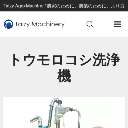
Taizy Agro Machine / 農家のために、農業のために、より良
い生活のために
トウモロコシ洗浄
機