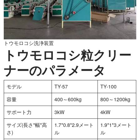
トウモロコシ洗浄装置
トウモロコシ粒クリー
ナーのパラメータ
モデル
TY-57
TY-100
容量
400～600kg
800～1200kg
サポート力
3kW
4kW
サイズ(長さ*幅*高
1.7*0.8*2.9メート
1.9*1*3メート
さ)
ル
ル