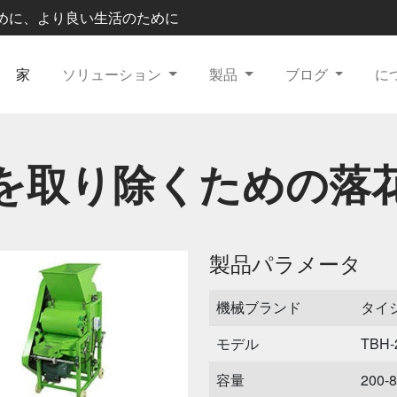
農業のために、より良い生活のために
家
ソリューション
製品
ブログ
に
を取り除くための落
製品パラメータ
機械ブランド
タイ
モデル
TBH-
容量
200-8