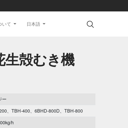
ついて
日本語
花生殻むき機
ジー
200、TBH-400、6BHD-800D、TBH-800
00kg/h