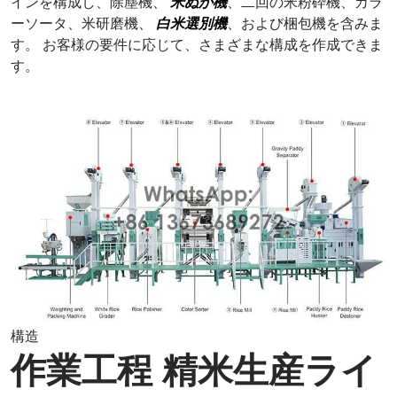
インを構成し、除塵機、
米ぬか機
、二回の米粉砕機、カラ
ーソータ、米研磨機、
白米選別機
、および梱包機を含みま
す。 お客様の要件に応じて、さまざまな構成を作成できま
す。
構造
作業工程
精米生産ライ