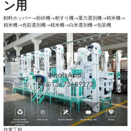
ン用
飼料ホッパー→粉砕機→籾すり機→重力選別機→精米機→
精米機→色彩選別機→精米機→白米選別機→包装機
作業工程