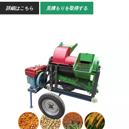
掘削深さ
60-80mm
詳細はこちら
見積もりを取得する
数学的なパワー
12～100馬力の4輪トラクター
機能
畝開き、播種、マルチング、抑制