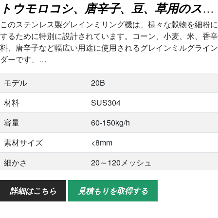
トウモロコシ、唐辛子、豆、草用のステンレス製穀物製粉機
このステンレス製グレインミリング機は、様々な穀物を細粉に
するために特別に設計されています。コーン、小麦、米、香辛
料、唐辛子など幅広い用途に使用されるグレインミルグライン
ダーです、…
モデル
20B
材料
SUS304
容量
60-150kg/h
素材サイズ
<8mm
細かさ
20～120メッシュ
力
4kW
詳細はこちら
見積もりを取得する
サイズ
600*550*1250mm