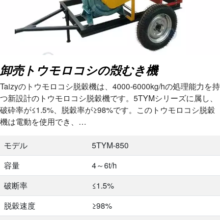
卸売トウモロコシの殻むき機
Taizyのトウモロコシ脱穀機は、4000-6000kg/hの処理能力を持
つ新設計のトウモロコシ脱穀機です。5TYMシリーズに属し、
破砕率が≤1.5%、脱穀率が≥98%です。このトウモロコシ脱穀
機は電動を使用でき、…
モデル
5TYM-850
容量
4～6t/h
破断率
≤1.5%
脱穀速度
≥98%