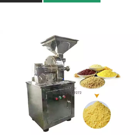
容量
MT-860: 1.5-2t/h; MT-1200：トウモ
ロコシ 3t/h、大豆 2t/h、ソルガム、
雑穀、小麦、米 1.5t/h