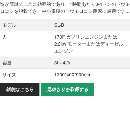
造が簡単で非常に効率的であり、1時間あたり3-4トンのトウモ
ロコシを脱穀でき、中小規模のトウモロコシ農家に最適です…
モデル
SL-B
力
170F ガソリンエンジンまたは
2.2kw モーターまたはディーゼル
エンジン
容量
3t～4t/h
サイズ
1300*400*900mm
重さ
71kg
詳細はこちら
見積もりを取得する
応用
トウモロコシ