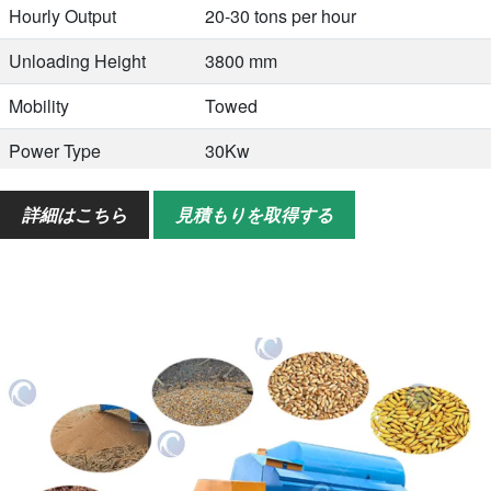
Hourly Output
20-30 tons per hour
Unloading Height
3800 mm
Mobility
Towed
Power Type
30Kw
Number of Dust
Three/Two sets of dust removal
詳細はこちら
見積もりを取得する
Removal Fans
fans
Number of Cleaning
Double-layer vibrating screen
Screens
Threshing Method
Toothed type
寸法
4100*1800*2900 mm
Weight: 2 tons
2 tons