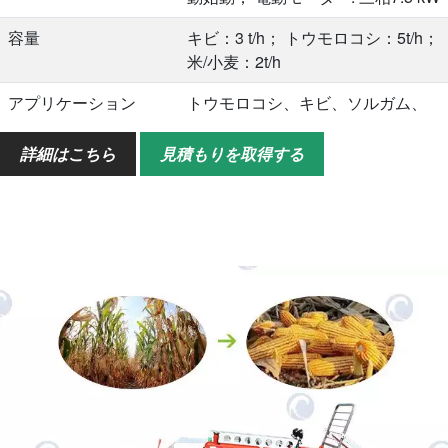
容量
キビ：3 t/h； トウモロコシ：5t/h；
米/小麦：2t/h
アプリケーション
トウモロコシ、キビ、ソルガム、
大豆、米、小麦など。
詳細はこちら
見積もりを取得する
構成
大径タイヤ、フレーム