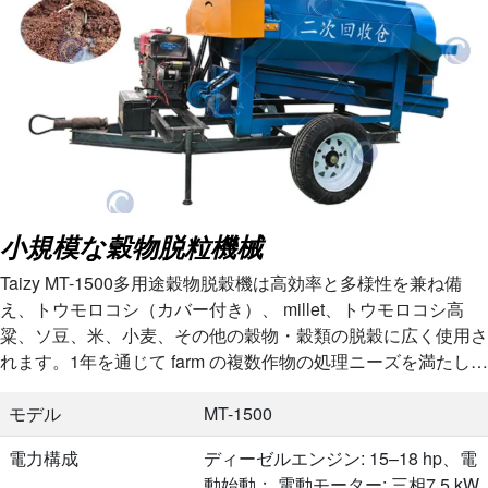
小規模な穀物脱粒機械
Taizy MT-1500多用途穀物脱穀機は高効率と多様性を兼ね備
え、トウモロコシ（カバー付き）、 millet、トウモロコシ高
粱、ソ豆、米、小麦、その他の穀物・穀類の脱穀に広く使用さ
れます。1年を通じて farm の複数作物の処理ニーズを満たしま
す…
モデル
MT-1500
電力構成
ディーゼルエンジン: 15–18 hp、電
動始動； 電動モーター: 三相7.5 kW