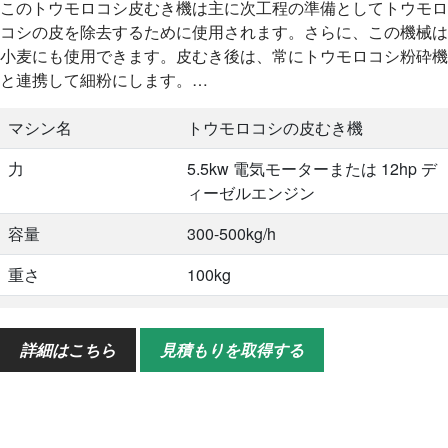
このトウモロコシ皮むき機は主に次工程の準備としてトウモロ
コシの皮を除去するために使用されます。さらに、この機械は
小麦にも使用できます。皮むき後は、常にトウモロコシ粉砕機
と連携して細粉にします。…
マシン名
トウモロコシの皮むき機
力
5.5kw 電気モーターまたは 12hp デ
ィーゼルエンジン
容量
300-500kg/h
重さ
100kg
サイズ
660*450*1020mm
詳細はこちら
見積もりを取得する
梱包体積
0.6CBM
応用
トウモロコシ、小麦