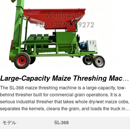
Large-Capacity Maize Threshing Machine
The SL-368 maize threshing machine is a large-capacity, tow-
behind thresher built for commercial grain operations. It is a
serious industrial thresher that takes whole dry/wet maize cobs,
separates the kernels, cleans the grain, and loads the truck in
one continuous…
モデル
SL-368