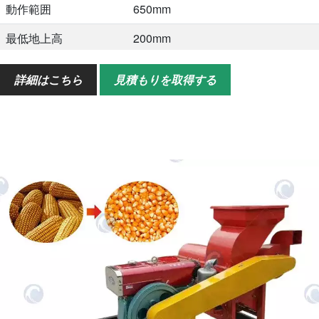
動作範囲
650mm
最低地上高
200mm
定格速度
2200r/分
詳細はこちら
見積もりを取得する
サイズ
3650*1000*1270mm
重さ
980kg